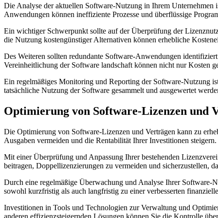
Die Analyse der aktuellen Software-Nutzung in Ihrem ‍Unternehmen ‍is
Anwendungen können ineffiziente Prozesse und überflüssige Progra
Ein ‍wichtiger Schwerpunkt sollte auf der ⁣Überprüfung der Lizenznutzu
die Nutzung ⁣kostengünstiger Alternativen können ⁤erhebliche Kostenei
Des Weiteren sollten redundante Software-Anwendungen identifiziert u
Vereinheitlichung der Software landschaft können nicht ⁤nur Kosten ge
Ein regelmäßiges Monitoring und ​Reporting der Software-Nutzung ist 
‌tatsächliche Nutzung der Software ⁢gesammelt und ausgewertet werde
Optimierung von‍ Software-Lizenzen und 
Die Optimierung von ⁢Software-Lizenzen und Verträgen kann zu erheb
‌Ausgaben⁢ vermeiden und⁤ die Rentabilität Ihrer Investitionen steigern.
Mit einer Überprüfung und Anpassung Ihrer‍ bestehenden Lizenzvereinbar
beitragen,⁣ Doppellizenzierungen zu vermeiden und sicherzustellen, das
Durch eine regelmäßige Überwachung⁢ und Analyse⁣ Ihrer Software-Nutz
sowohl kurzfristig als auch langfristig zu einer verbesserten​ finanzie
Investitionen⁣ in Tools und⁣ Technologien zur Verwaltung und Optimi
anderen effizienzsteigernden Lösungen können ⁣Sie die Kontrolle über