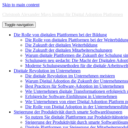
Skip to main content
Christoph Alexander Mays Institut für Digital Adoption Platformen
Toggle navigation
Die Rolle von digitalen Plattformen bei der Bildung
Die Rolle von digitalen Plattformen bei der Weiterbildun
Die Zukunft der digitalen Weiterbildung
Die Zukunft der digitalen Mitarbeiterschulungen
Warum digitale Plattformen die Zukunft der Schulung si
Schulungen neu gedacht: Die Macht der Digitalen Adopt
Moderne Schulungsmethoden für die digitale Arbeitswelt
Digitale Revolution im Unternehmen
Die digitale Revolution im Unternehmen meistern
Warum Digital Adoption die Zukunft der Unternehmensso
Best Practices für Software-Adoption im Unternehmen
Wie Unternehmen digitale Transformationen erfolgreich
Erfolgreiche Software-Einführung in Unternehmen
Wie Unternehmen von einer Digital Adoption Platform pr
Die Rolle von Digital Adoption in der Unternehmensfüh
Steigerung der Produktivität durch smarte Softwarelösungen
So nutzen Sie digitale Plattformen zur Produktivitätsstei
Steigerung der Produktivität durch smarte Softwarelösu
Digitale Plattformen zur Steigerung der Mitarbeiterproduk