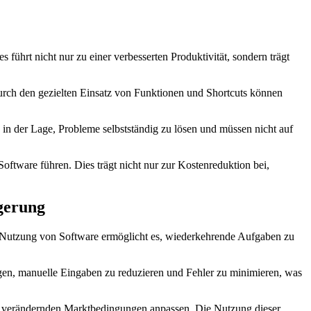
 führt nicht nur zu einer verbesserten Produktivität,‍ sondern trägt
urch ⁣den ‍gezielten Einsatz⁤ von Funktionen und Shortcuts können
d in der Lage, ​Probleme selbstständig zu lösen und müssen nicht auf
 Software führen. Dies trägt nicht nur zur Kostenreduktion⁢ bei,
gerung
e Nutzung von Software ermöglicht⁢ es, wiederkehrende Aufgaben zu
n, manuelle Eingaben ⁣zu reduzieren und Fehler zu minimieren,​ was⁢
ndig verändernden Marktbedingungen anpassen. Die Nutzung dieser