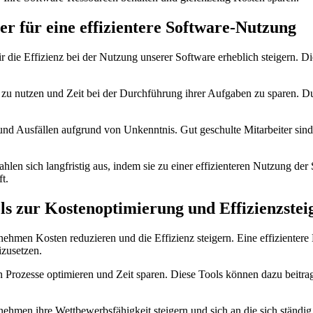
​ für eine ⁢effizientere⁢ Software-Nutzung
die Effizienz bei ⁣der Nutzung unserer Software erheblich steigern. Dies
zu nutzen und Zeit bei der Durchführung⁢ ihrer ‌Aufgaben⁢ zu sparen. D
 und Ausfällen ​aufgrund von Unkenntnis. Gut geschulte ‍Mitarbeiter sin
zahlen sich langfristig aus, indem sie zu einer effizienteren Nutzung‌ der
t.
s zur Kostenoptimierung und Effizienzstei
men Kosten reduzieren und⁤ die Effizienz steigern. ⁣Eine effizienter
izusetzen.
rozesse optimieren und Zeit sparen. Diese Tools können dazu beitrage
hmen ⁣ihre ⁤Wettbewerbsfähigkeit steigern und‍ sich an ‍die⁣ sich stä