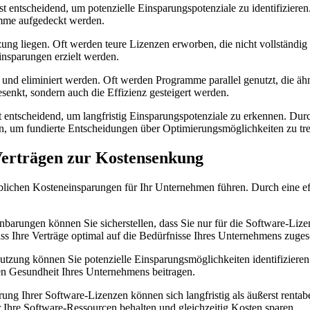
t entscheidend, um ‍potenzielle Einsparungspotenziale zu identifizieren
mme aufgedeckt⁤ werden.
ng liegen. ⁢Oft werden teure Lizenzen erworben, ‌die nicht vollständig 
nsparungen ‌erzielt werden.
nd‌ eliminiert werden. Oft‍ werden Programme parallel genutzt, die äh
senkt, sondern auch die Effizienz gesteigert werden.
entscheidend, um langfristig Einsparungspotenziale ⁢zu​ erkennen. Durc
n, um fundierte Entscheidungen über Optimierungsmöglichkeiten⁣ zu tre
Verträgen zur Kostensenkung
lichen Kosteneinsparungen für Ihr Unternehmen führen. Durch eine ef
ungen⁢ können Sie sicherstellen, dass Sie‌ nur‌ für die⁣ Software-Lizen
s Ihre ⁣Verträge optimal auf die Bedürfnisse Ihres ⁣Unternehmens zugesc
ung ⁣können Sie potenzielle Einsparungsmöglichkeiten identifizieren ‌
llen Gesundheit Ihres Unternehmens⁤ beitragen.
erung Ihrer Software-Lizenzen können sich langfristig als äußerst‍ re
 Ihre Software-Ressourcen ⁢behalten und gleichzeitig Kosten sparen.