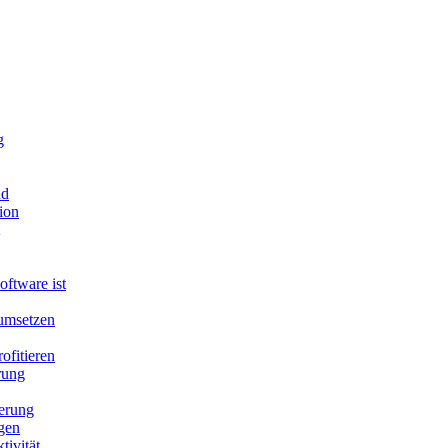
g
nd
ion
ftware ist
 umsetzen
ofitieren
rung
gerung
ngen
tivität