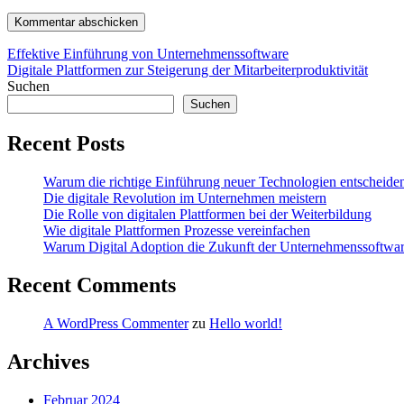
Beitragsnavigation
Effektive Einführung von Unternehmenssoftware
Digitale Plattformen zur Steigerung der Mitarbeiterproduktivität
Suchen
Suchen
Recent Posts
Warum die richtige Einführung neuer Technologien entscheiden
Die digitale Revolution im Unternehmen meistern
Die Rolle von digitalen Plattformen bei der Weiterbildung
Wie digitale Plattformen Prozesse vereinfachen
Warum Digital Adoption die Zukunft der Unternehmenssoftware
Recent Comments
A WordPress Commenter
zu
Hello world!
Archives
Februar 2024