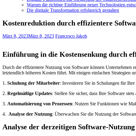
Warum die richtige Einführung neuer Technologien entsc
Die digitale Transformation erfolgreich gestalten
Kostenreduktion durch effizientere Softw
März 8, 2023
März 8, 2023
Francesco Jakob
Einführung ⁣in die Kostensenkung durch ​ef
Durch die effizientere Nutzung von Software können Unternehmen erheb
letztendlich höheren Kosten führt. Mit einigen einfachen Strategien 
1.
Schulung der Mitarbeiter
: Investieren Sie ​in Schulungen für‍ Ihr
2.
Regelmäßige Updates
: Stellen Sie ‍sicher, dass Ihre⁣ Software st
3.
Automatisierung ⁢von⁣ Prozessen
: Nutzen Sie Funktionen⁣ wie Ma
4. ‍
Analyse der Nutzung
: Überwachen Sie die ​Nutzung der⁢ Softwar
Analyse ⁣der ‍derzeitigen Software-Nutzun