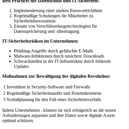
Best ⁢Practices für Datenschutz⁢ und IT-Sicherheit:
Implementierung einer starken Passwortrichtlinie
Regelmäßige Schulungen⁤ für ⁢Mitarbeiter ⁢zu⁤
Sicherheitsbewusstsein
Einsatz von‍ Verschlüsselungstechnologien für
Datenspeicherung und ​-übertragung
IT-Sicherheitsrisiken​ im Unternehmen:
Phishing-Angriffe durch gefälschte E-Mails
Malware-Infektionen durch ⁢unsichere Downloads
Schwachstellen‌ in ‌der IT-Infrastruktur durch fehlende
Updates
Maßnahmen zur Bewältigung ⁤der digitalen Revolution:
1
Investition ⁣in⁤ Security-Software und​ Firewalls
2
Regelmäßige‌ Sicherheitsaudits und Penetrationstests
3
Notfallplanung für den⁢ Fall eines Sicherheitsvorfalls
Indem Unternehmen , ⁢können⁣ sie sich ‌erfolgreich ⁢an ‍die neuen
Anforderungen anpassen ‍und ihre Daten sowie⁢ digitale Assets
optimal schützen.