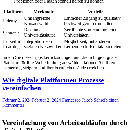
‍Problemen ‍oder ⁣Fragen schnell helfen zu können.
Plattform
Merkmale
Vorteile
Umfangreiche
Einfacher Zugang⁢ zu‍ qualitativ
Udemy
Kursauswahl
hochwertigen Lerninhalten
Bekannte
Zertifikate von renommierten
Coursera
Universitätskurse
Universitäten
LinkedIn
Integration von
Möglichkeit, mit anderen
Learning
sozialen Netzwerken
‍Lernenden in Kontakt zu treten
Indem Sie ‍diese Tipps⁤ berücksichtigen ​und die richtige digitale
‍Plattform​ für ⁣Ihre Weiterbildung auswählen, können Sie Ihren
Lernerfolg steigern und Ihre beruflichen ​Ziele erreichen.
Wie digitale Plattformen Prozesse
vereinfachen
Februar 2, 2024
Februar 2, 2024
Francesco Jakob
Schreib einen
Kommentar
Vereinfachung von Arbeitsabläufen durch