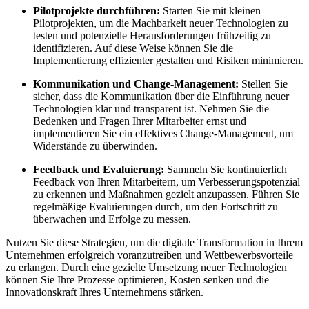
Pilotprojekte durchführen:
Starten Sie ⁣mit kleinen
Pilotprojekten, um⁣ die ⁢Machbarkeit neuer Technologien zu
testen ⁤und potenzielle ⁢Herausforderungen frühzeitig zu ​
identifizieren. Auf⁣ diese Weise können ⁤Sie die
Implementierung⁢ effizienter⁢ gestalten und Risiken minimieren.
Kommunikation und ⁣Change-Management:
Stellen⁤ Sie
sicher,‍ dass die Kommunikation über ‌die Einführung neuer
Technologien klar⁣ und ⁤transparent ist. Nehmen Sie die
⁢Bedenken⁤ und ⁢Fragen Ihrer Mitarbeiter ernst und
implementieren Sie ein ⁢effektives Change-Management, um
Widerstände ‍zu überwinden.
Feedback ‌und​ Evaluierung:
Sammeln Sie kontinuierlich
Feedback von Ihren Mitarbeitern, ​um ‌Verbesserungspotenzial
zu erkennen und Maßnahmen gezielt anzupassen. Führen Sie
regelmäßige Evaluierungen⁣ durch,‍ um den Fortschritt zu
überwachen und Erfolge zu ‍messen.⁤
Nutzen‍ Sie diese Strategien, um die digitale ‍Transformation⁢ in⁤ Ihrem
Unternehmen erfolgreich voranzutreiben und ⁤Wettbewerbsvorteile
zu erlangen. Durch ‌eine gezielte Umsetzung neuer​ Technologien
können ⁢Sie Ihre Prozesse ⁣optimieren, Kosten senken und die
Innovationskraft Ihres Unternehmens⁢ stärken.