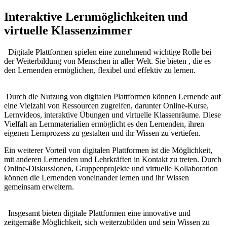
Interaktive ⁣Lernmöglichkeiten ‍und
virtuelle Klassenzimmer
⁤ ‌ Digitale ⁤Plattformen‍ spielen eine zunehmend wichtige Rolle⁤ bei
der Weiterbildung von Menschen in aller Welt.​ Sie bieten , die ​es
den Lernenden ⁢ermöglichen, flexibel und effektiv ⁣zu​ lernen.
‍ ‌
⁣‌ Durch die Nutzung von digitalen Plattformen‌ können ​Lernende auf
eine‍ Vielzahl ​von⁣ Ressourcen zugreifen, darunter ​Online-Kurse,
Lernvideos, interaktive⁢ Übungen⁤ und virtuelle Klassenräume.‌ Diese
Vielfalt⁤ an Lernmaterialien ermöglicht es⁤ den​ Lernenden, ihren
eigenen​ Lernprozess zu⁤ gestalten ⁤und ‍ihr Wissen zu vertiefen.
⁣Ein weiterer Vorteil von ‌digitalen ⁣Plattformen ⁢ist die‍ Möglichkeit,
⁢mit‍ anderen Lernenden und‍ Lehrkräften in⁤ Kontakt zu ‍treten. Durch​
Online-Diskussionen, ⁣Gruppenprojekte und virtuelle Kollaboration
können die Lernenden ⁢voneinander lernen und ihr Wissen
gemeinsam erweitern.
⁣ ‍ Insgesamt bieten digitale Plattformen eine‌ innovative und
⁣zeitgemäße Möglichkeit,‍ sich ⁢weiterzubilden und sein Wissen zu