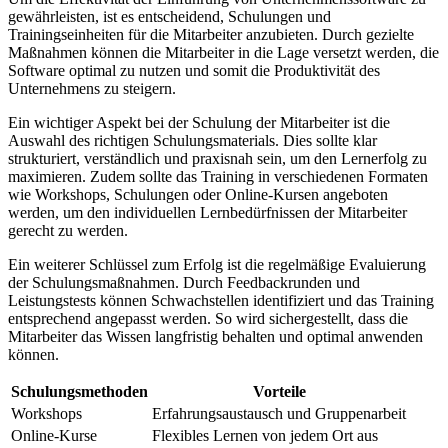
‌gewährleisten, ist es entscheidend,​ Schulungen ‌und
Trainingseinheiten für die Mitarbeiter anzubieten. Durch⁤ gezielte
Maßnahmen ‍können die‍ Mitarbeiter in die Lage versetzt​ werden, die
Software optimal ‍zu nutzen⁢ und ⁣somit die Produktivität des
Unternehmens zu‌ steigern.
Ein ​wichtiger Aspekt bei ‍der Schulung der Mitarbeiter ist die
Auswahl des richtigen Schulungsmaterials. Dies sollte⁤ klar‌
strukturiert, ⁢verständlich und⁤ praxisnah sein,⁤ um den Lernerfolg zu
maximieren. Zudem sollte das Training⁣ in verschiedenen Formaten
wie Workshops,⁢ Schulungen oder Online-Kursen angeboten
werden, um den individuellen Lernbedürfnissen der⁢ Mitarbeiter⁢
gerecht ‌zu werden.
Ein weiterer Schlüssel zum⁤ Erfolg ist die regelmäßige Evaluierung
⁣der Schulungsmaßnahmen. Durch ‌Feedbackrunden​ und
Leistungstests​ können ⁢Schwachstellen identifiziert ‌und das Training
⁤entsprechend angepasst‍ werden. So wird ‌sichergestellt, dass die
Mitarbeiter das Wissen langfristig behalten und optimal anwenden​
können.
Schulungsmethoden
Vorteile
Workshops
Erfahrungsaustausch und Gruppenarbeit
Online-Kurse
Flexibles Lernen von jedem‍ Ort ⁢aus