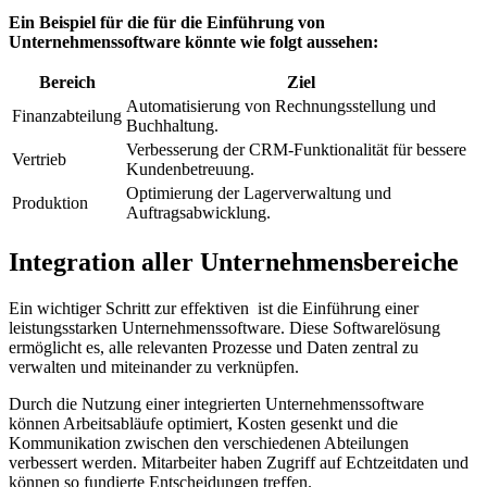
Ein Beispiel für die ‌für die Einführung von
Unternehmenssoftware könnte ‍wie folgt aussehen:
Bereich
Ziel
Automatisierung von Rechnungsstellung ⁣und
Finanzabteilung
Buchhaltung.
Verbesserung der CRM-Funktionalität für bessere
Vertrieb
⁣Kundenbetreuung.
Optimierung der Lagerverwaltung und
Produktion
Auftragsabwicklung.
Integration‌ aller Unternehmensbereiche
Ein ⁣wichtiger​ Schritt zur⁣ effektiven ⁣ ist die ⁣Einführung ‍einer
leistungsstarken Unternehmenssoftware. Diese Softwarelösung
⁢ermöglicht‌ es, alle relevanten Prozesse und Daten ⁢zentral‍ zu‍
verwalten und miteinander⁢ zu verknüpfen.
Durch die ​Nutzung einer integrierten Unternehmenssoftware
können⁢ Arbeitsabläufe optimiert, Kosten gesenkt und die
⁣Kommunikation zwischen den verschiedenen Abteilungen
verbessert werden. Mitarbeiter haben Zugriff ​auf Echtzeitdaten und
können so fundierte Entscheidungen treffen.