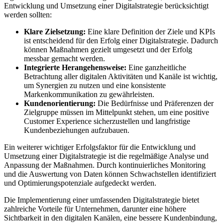
Entwicklung und ‌Umsetzung​ einer ‌Digitalstrategie berücksichtigt
werden sollten:
Klare Zielsetzung:
Eine‌ klare‍ Definition der Ziele und KPIs‌
ist⁢ entscheidend für ⁤den Erfolg einer Digitalstrategie. Dadurch
können Maßnahmen gezielt umgesetzt und der Erfolg
messbar gemacht werden.
Integrierte Herangehensweise:
Eine ganzheitliche
Betrachtung aller digitalen Aktivitäten und Kanäle ‌ist wichtig,
um Synergien zu⁣ nutzen und eine⁣ konsistente
Markenkommunikation​ zu gewährleisten.
Kundenorientierung:
Die Bedürfnisse⁤ und Präferenzen der
⁤Zielgruppe müssen im Mittelpunkt stehen, um eine positive
Customer Experience sicherzustellen und langfristige
Kundenbeziehungen aufzubauen.
Ein weiterer ⁢wichtiger Erfolgsfaktor für die Entwicklung und
Umsetzung einer Digitalstrategie ist die regelmäßige Analyse und
Anpassung der Maßnahmen. Durch kontinuierliches Monitoring
und die Auswertung‍ von‌ Daten können Schwachstellen identifiziert
und‍ Optimierungspotenziale aufgedeckt werden.
Die Implementierung einer umfassenden Digitalstrategie bietet
zahlreiche Vorteile für Unternehmen, darunter⁤ eine höhere
Sichtbarkeit in den digitalen Kanälen, eine bessere Kundenbindung,