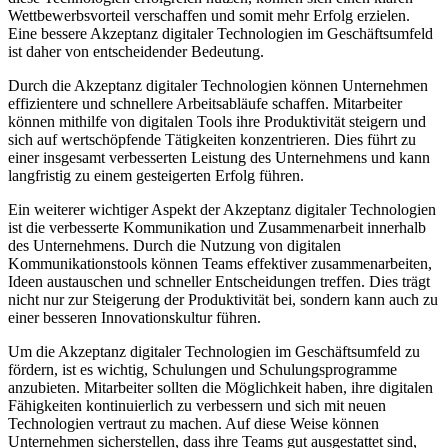
Wettbewerbsvorteil verschaffen und⁤ somit‌ mehr ⁢Erfolg ⁢erzielen.
Eine⁣ bessere Akzeptanz ⁤digitaler Technologien ​im Geschäftsumfeld
ist daher von‍ entscheidender Bedeutung.
Durch die Akzeptanz digitaler Technologien⁢ können Unternehmen
effizientere und schnellere Arbeitsabläufe schaffen. Mitarbeiter
können mithilfe von digitalen Tools⁣ ihre‌ Produktivität⁢ steigern und
sich auf ‌wertschöpfende Tätigkeiten‍ konzentrieren. Dies führt​ zu
einer⁣ insgesamt verbesserten Leistung​ des ​Unternehmens und kann
langfristig zu einem gesteigerten Erfolg führen.
Ein ⁢weiterer wichtiger Aspekt der Akzeptanz digitaler Technologien
ist die verbesserte ‌Kommunikation und‍ Zusammenarbeit ​innerhalb
‌des Unternehmens. Durch die Nutzung von digitalen
Kommunikationstools können Teams effektiver ⁢zusammenarbeiten,
Ideen austauschen und schneller Entscheidungen ​treffen. Dies⁣ trägt
nicht nur zur ‌Steigerung der Produktivität bei, sondern kann auch zu
einer besseren ⁣Innovationskultur führen.
Um die Akzeptanz digitaler Technologien im Geschäftsumfeld ⁤zu
fördern, ist es wichtig, Schulungen und Schulungsprogramme
anzubieten. Mitarbeiter sollten‍ die ‍Möglichkeit haben, ihre digitalen
⁢Fähigkeiten kontinuierlich​ zu verbessern und sich mit⁣ neuen
Technologien vertraut zu‌ machen. Auf diese Weise können
Unternehmen sicherstellen, dass ihre ⁣Teams gut ausgestattet sind,